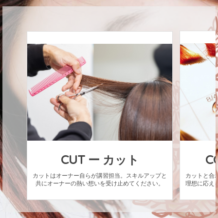
CUT ー カット
C
カットはオーナー自らが講習担当。スキルアップと
カットと合
共にオーナーの熱い想いを受け止めてください。
理想に応え